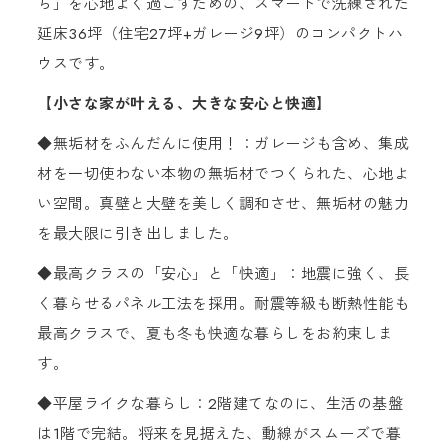
ら」を心地よく過ごすための、スマートで洗練された
延床36坪（住宅27坪+ガレージ9坪）のコンパクトハ
ウスです。
【小さな家が叶える、大きな安心と快適】
◆無垢材をふんだんに使用！：ガレージも含め、集成
材を一切使わない本物の無垢材でつくられた、心地よ
い空間。真壁と大壁を美しく調和させ、無垢材の魅力
を最大限に引き出しました。
◆最高クラスの「安心」と「快適」：地震に強く、長
く暮らせるパネル工法を採用。耐震等級も断熱性能も
最高クラスで、夏も冬も快適な暮らしをお約束しま
す。
◆平屋ライクな暮らし：2階建てなのに、生活の基盤
は1階で完結。将来を見据えた、動線がスムーズで暮