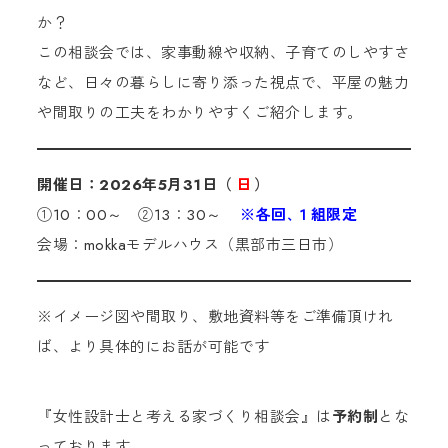
か？
この相談会では、家事動線や収納、子育てのしやすさ
など、日々の暮らしに寄り添った視点で、平屋の魅力
や間取りの工夫をわかりやすくご紹介します。
開催日：2026年5月31日（
日
）
①10：00～ ②13：30～
※各回､１組限定
会場：mokkaモデルハウス（黒部市三日市）
※イメージ図や間取り、敷地資料等をご準備頂けれ
ば、より具体的にお話が可能です
『女性設計士と考える家づくり相談会』は
予約制
とな
っております