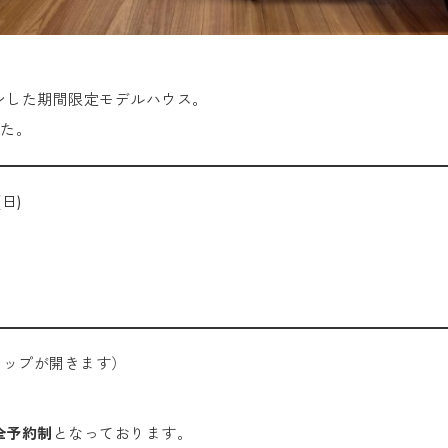
ンした期間限定モデルハウス。
した。
日)
eマップが開きます）
全予約制
となっております。