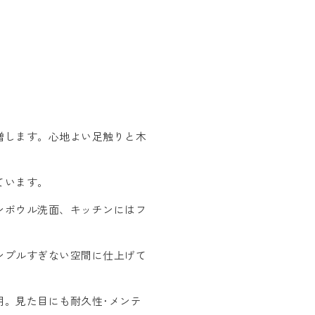
増します。心地よい足触りと木
ています。
ンボウル洗面、キッチンにはフ
ンプルすぎない空間に仕上げて
用。見た目にも耐久性･メンテ