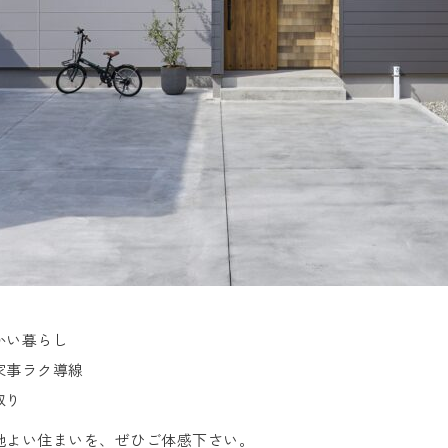
かい暮らし
家事ラク導線
取り
地よい住まいを、ぜひご体感下さい。