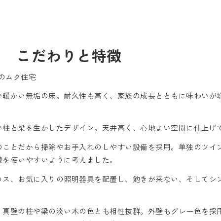
ス こだわりと特徴
てのムク住宅
い暖かい無垢の床。耐久性も高く、家族の成長とともに味わいが
い柱と梁を生かしたデザイン。天井高く、心地よい空間に仕上げ
のことだから掃除やお手入れのしやすい設備を採用。単独のツイ
線を使いやすいように考えました。
ロス、お気に入りの照明器具を配置し、飽きが来ない、そしてシ
。真壁の柱や梁の淡い木の色とも相性抜群。外壁もグレー色を採