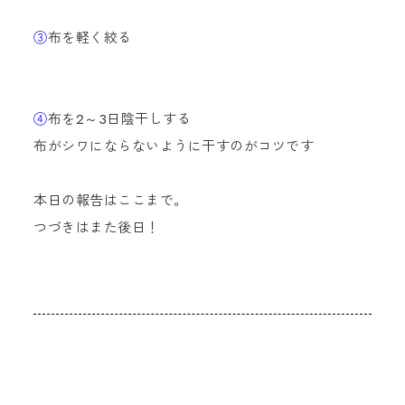
③
布を軽く絞る
④
布を2～3日陰干しする
布がシワにならないように干すのがコツです
本日の報告はここまで。
つづきはまた後日！