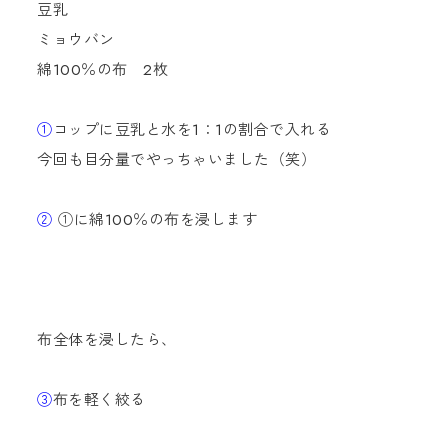
豆乳
ミョウバン
綿100％の布 2枚
①
コップに豆乳と水を1：1の割合で入れる
今回も目分量でやっちゃいました（笑）
②
①に綿100％の布を浸します
布全体を浸したら、
③
布を軽く絞る