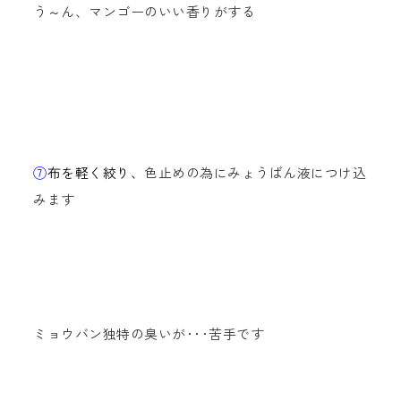
う～ん、マンゴーのいい香りがする
⑦
布を軽く絞り、
色止めの為にみょうばん液につけ込
みます
ミョウバン独特の臭いが･･･苦手です