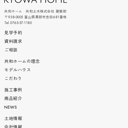
共和ホーム 共和土木株式会社 建築部
〒938-0005 富山県黒部市吉田681番地
Tel.0765-57-1180
見学予約
資料請求
ご相談
共和ホームの理念
モデルハウス
こだわり
施工事例
商品紹介
NEWS
土地情報
会社情報