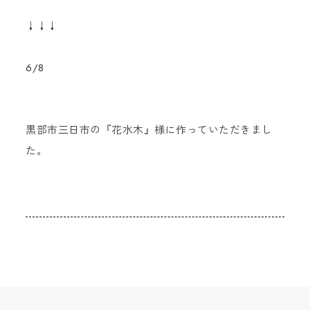
↓↓↓
6/8
黒部市三日市の『花水木』様に作っていただきまし
た。