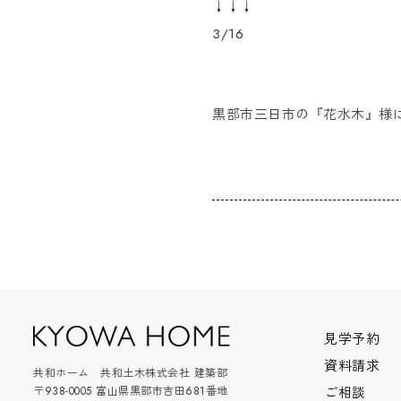
↓↓↓
3/16
黒部市三日市の『花水木』様
見学予約
資料請求
共和ホーム 共和土木株式会社 建築部
〒938-0005 富山県黒部市吉田681番地
ご相談