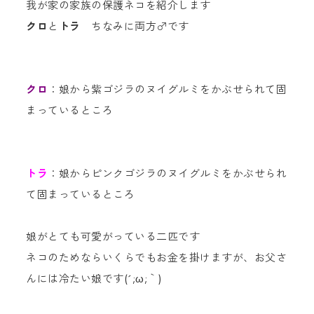
我が家の家族の保護ネコを紹介します
クロ
と
トラ
ちなみに両方♂です
クロ
：娘から紫ゴジラのヌイグルミをかぶせられて固
まっているところ
トラ
：娘からピンクゴジラのヌイグルミをかぶせられ
て固まっているところ
娘がとても可愛がっている二匹です
ネコのためならいくらでもお金を掛けますが、お父さ
んには冷たい娘です(´;ω;｀)