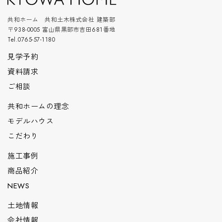
共和ホーム 共和土木株式会社 建築部
〒938-0005 富山県黒部市吉田681番地
Tel.0765-57-1180
見学予約
資料請求
ご相談
共和ホームの理念
モデルハウス
こだわり
施工事例
商品紹介
NEWS
土地情報
会社情報