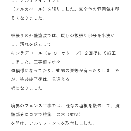
し、アルミサイディング
（アルカベール）を張りました。家全体の雰囲気も明
るくなりました。
板張りの外壁塗装では、既存の板張り部分を水洗い
し、汚れを落として
キシラデコール（＃10 オリーブ）２回塗にて施工
しました。工事前は所々
斑模様になってたり、蜘蛛の巣等が有ったりしました
が、塗装終了後は、見違える
様になりました。
境界のフェンス工事では、既存の垣根を撤去して、擁
壁部分にコアで柱施工の穴（Φ75）
を開け、アルミフェンスを取付しました。