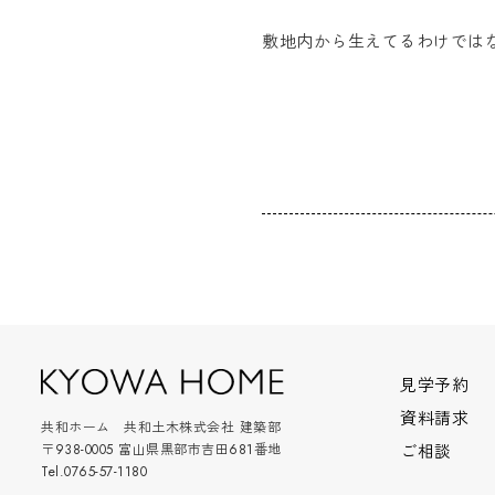
敷地内から生えてるわけでは
見学予約
資料請求
共和ホーム 共和土木株式会社 建築部
〒938-0005 富山県黒部市吉田681番地
ご相談
Tel.0765-57-1180