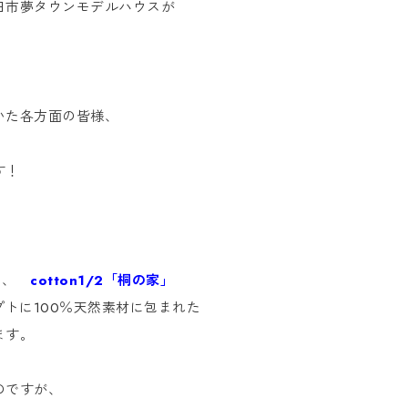
日市夢タウンモデルハウスが
いた各方面の皆様、
す！
なる、
cotton1/2「桐の家」
プトに100％天然素材に包まれた
ます。
のですが、