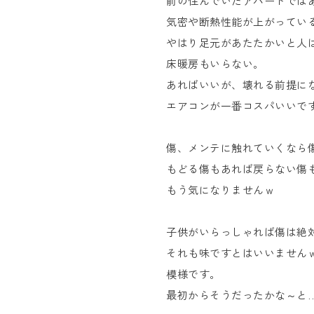
前の住んでいたアパートでは
気密や断熱性能が上がってい
やはり足元があたたかいと人
床暖房もいらない。
あればいいが、壊れる前提に
エアコンが一番コスパいいで
傷、メンテに触れていくなら
もどる傷もあれば戻らない傷
もう気になりませんｗ
子供がいらっしゃれば傷は絶
それも味ですとはいいません
模様です。
最初からそうだったかな～と