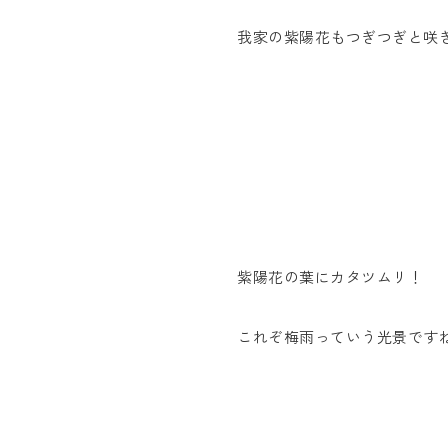
我家の紫陽花もつぎつぎと咲
紫陽花の葉にカタツムリ！
これぞ梅雨っていう光景です